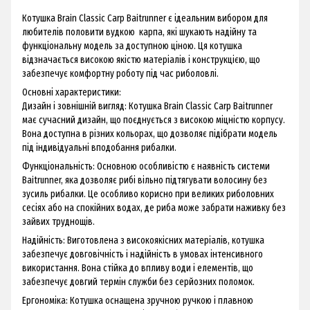
Котушка Brain Classic Carp Baitrunner є ідеальним вибором для
любителів половити вудкою карпа, які шукають надійну та
функціональну модель за доступною ціною. Ця котушка
відзначається високою якістю матеріалів і конструкцією, що
забезпечує комфортну роботу під час риболовлі.
Основні характеристики:
Дизайн і зовнішній вигляд: Котушка Brain Classic Carp Baitrunner
має сучасний дизайн, що поєднується з високою міцністю корпусу.
Вона доступна в різних кольорах, що дозволяє підібрати модель
під індивідуальні вподобання рибалки.
Функціональність: Основною особливістю є наявність системи
Baitrunner, яка дозволяє рибі вільно підтягувати волосину без
зусиль рибалки. Це особливо корисно при великих риболовних
сесіях або на спокійних водах, де риба може забрати наживку без
зайвих труднощів.
Надійність: Виготовлена з високоякісних матеріалів, котушка
забезпечує довговічність і надійність в умовах інтенсивного
використання. Вона стійка до впливу води і елементів, що
забезпечує довгий термін служби без серйозних поломок.
Ергономіка: Котушка оснащена зручною ручкою і плавною