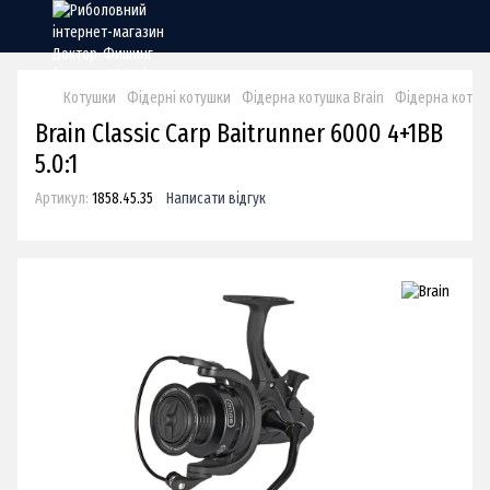
Котушки
Фідерні котушки
Фідерна котушка Brain
Фідерна котушк
Brain Classic Carp Baitrunner 6000 4+1BB
5.0:1
Артикул:
1858.45.35
Написати відгук