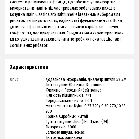
системою регулювання фрикції, що забезпечує комфортне
використання навіть під час тривалих рибальських виходів.
Котушка Brain Classic Carp Baitrunner є ідеальним вибором для
рибалок, які цінують якість, надійність і функціональність. Вона
дозволяє ефективно впоратися з ловлею карпа і забезпечує
комфорт під час використання. Завдяки своїм характеристикам,
ця котушка здатна задовольнити потреби як початківців, так і
досвідчених рибалок.
Характеристики
Опис
Додаткова інформація: Диаметр шпули 59 мм
Тип котушки: Фідерна, Коропова
Фрикціон: Передній+бейтранер
Кількість підшипників: 4+1
Передавальне число: 5.0:1
Жилкомісткість: Nylon 0.25-390/ 0.30-270/ 0.35-
200
Країна виробник: Китай
Ручка котушки: Ліва (LH), Права (RH)
Типорозмір: 6000
Запасна шпуля: немає
Тип ручки: одинарна