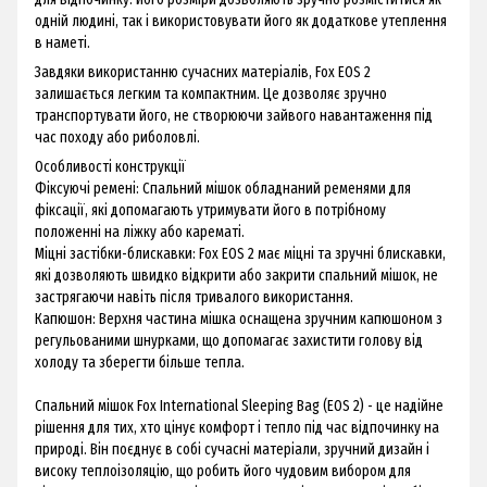
одній людині, так і використовувати його як додаткове утеплення
в наметі.
Завдяки використанню сучасних матеріалів, Fox EOS 2
залишається легким та компактним. Це дозволяє зручно
транспортувати його, не створюючи зайвого навантаження під
час походу або риболовлі.
Особливості конструкції
Фіксуючі ремені: Спальний мішок обладнаний ременями для
фіксації, які допомагають утримувати його в потрібному
положенні на ліжку або карематі.
Міцні застібки-блискавки: Fox EOS 2 має міцні та зручні блискавки,
які дозволяють швидко відкрити або закрити спальний мішок, не
застрягаючи навіть після тривалого використання.
Капюшон: Верхня частина мішка оснащена зручним капюшоном з
регульованими шнурками, що допомагає захистити голову від
холоду та зберегти більше тепла.
Спальний мішок Fox International Sleeping Bag (EOS 2) - це надійне
рішення для тих, хто цінує комфорт і тепло під час відпочинку на
природі. Він поєднує в собі сучасні матеріали, зручний дизайн і
високу теплоізоляцію, що робить його чудовим вибором для