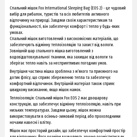
Спальний мішок Fox International Sleeping Bag (EOS 2) - це чудовий
вибір для рибалок, туристів та всіх любителів активного
відпочинку на природі. Завдяки своїм характеристикам та
функціональності, він забезпечує комфорт і тепло у будь-яких
умовах.
Спальний мішок виготовлений з високоякісних матеріалів, що
забезпечують відмінну теплоізоляцію та захист від вологи.
Зовнішній шар спального мішка виготовлений з
водовідштовхувальної тканини, яка захищає від вологи та
зберігає тепло навіть за несприятливих погодних умов.
Внутрішня частина мішка зроблена з м’якого та приємного на
дотик флісу, що сприяє збереженню тепла та забезпечує
комфортний відпочинок. Внутрішній матеріал також сприяє
швидкому висиханню, якщо мішок намок.
Теплоізоляція: Спальний мішок Fox EOS 2 має двошарову
конструкцію, що забезпечує відмінну теплоізоляцію, навіть при
низьких температурах. Завдяки цьому, мішок можна
використовувати в осінньо-зимовий період або прохолодними
ночами навесні і влітку.
Мішок має просторий дизайн, що забезпечує комфортний простір
для відпочинку. Його розміри дозволяють зручно розміститися як