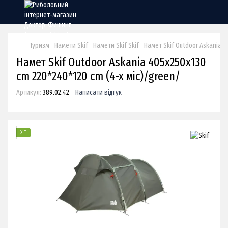
Туризм
Намети Skif
Намети Skif Skif
Намет Skif Outdoor Askania 4
Намет Skif Outdoor Askania 405x250x130
cm 220*240*120 сm (4-x міс)/green/
Артикул:
389.02.42
Написати відгук
ХІТ