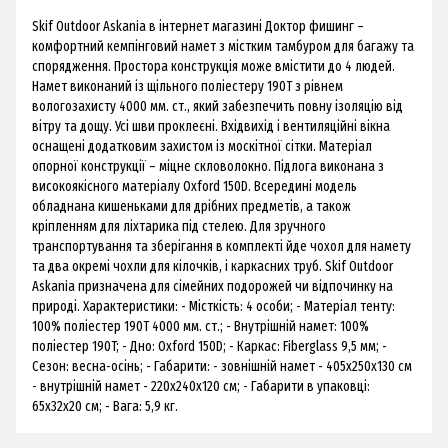
Skif Outdoor Askania в інтернет магазині Доктор фишинг –
комфортний кемпінговий намет з містким тамбуром для багажу та
спорядження. Простора конструкція може вмістити до 4 людей.
Намет виконаний із щільного поліестеру 190T з рівнем
вологозахисту 4000 мм. ст., який забезпечить повну ізоляцію від
вітру та дощу. Усі шви проклеєні. Вхідвихід і вентиляційні вікна
оснащені додатковим захистом із москітної сітки. Матеріал
опорної конструкції – міцне скловолокно. Підлога виконана з
високоякісного матеріалу Oxford 150D. Всередині модель
обладнана кишеньками для дрібних предметів, а також
кріпленням для ліхтарика під стелею. Для зручного
транспортування та зберігання в комплекті йде чохол для намету
та два окремі чохли для кілочків, і каркасних труб. Skif Outdoor
Askania призначена для сімейних подорожей чи відпочинку на
природі. Характеристики: - Місткість: 4 особи; - Матеріал тенту:
100% поліестер 190T 4000 мм. ст.; - Внутрішній намет: 100%
поліестер 190T; - Дно: Oxford 150D; - Каркас: Fiberglass 9,5 мм; -
Сезон: весна-осінь; - Габарити: - зовнішній намет - 405х250x130 см
- внутрішній намет - 220х240x120 см; - Габарити в упаковці:
65x32x20 см; - Вага: 5,9 кг.