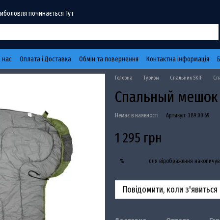
Риболовля починається Тут
 нас
Оплата і Доставка
Обмін та повернення
Контактна інформація
Головна
Туризм
Спальник SKIF
Сп
Спальный мешок S
Немає в наявності
Артикул: 389.00.69
Н
1 295 грн
Увійти
для відображення накопичув
%
Повідомити, коли з'явиться