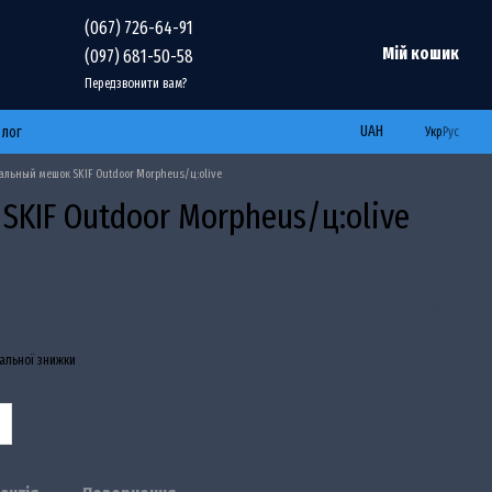
(067) 726-64-91
Мій кошик
(097) 681-50-58
Передзвонити вам?
UAH
Блог
Укр
Рус
альный мешок SKIF Outdoor Morpheus/ц:olive
KIF Outdoor Morpheus/ц:olive
аписати відгук
В бажання
альної знижки