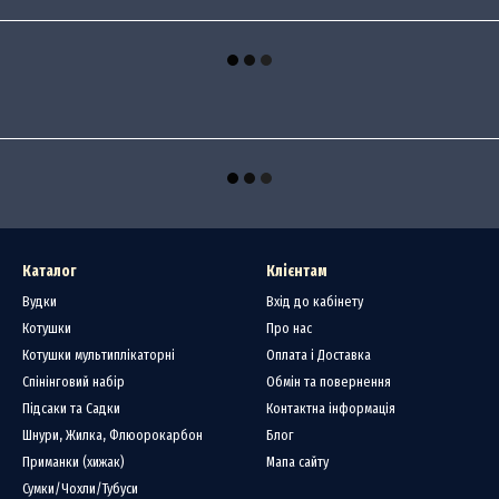
Каталог
Клієнтам
Вудки
Вхід до кабінету
Котушки
Про нас
Котушки мультиплікаторні
Оплата і Доставка
Спінінговий набір
Обмін та повернення
Підсаки та Садки
Контактна інформація
Шнури, Жилка, Флюорокарбон
Блог
Приманки (хижак)
Мапа сайту
Сумки/Чохли/Тубуси