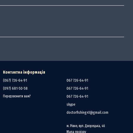
Контактна інформація
(067) 726-64-91
067 726-64-91
(097) 681-50-58
067 726-64-91
067 726-64-91
Передзвонити вам?
skype
doctorfishing41@gmail.com
м. Рівне, вул. Дворецька, 46
Мапа проїзду