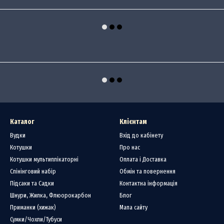
Каталог
Клієнтам
Вудки
Вхід до кабінету
Котушки
Про нас
Котушки мультиплікаторні
Оплата і Доставка
Спінінговий набір
Обмін та повернення
Підсаки та Садки
Контактна інформація
Шнури, Жилка, Флюорокарбон
Блог
Приманки (хижак)
Мапа сайту
Сумки/Чохли/Тубуси