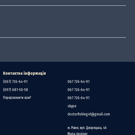
Контактна інформація
(067) 726-64-91
067 726-64-91
(097) 681-50-58
067 726-64-91
067 726-64-91
Передзвонити вам?
skype
doctorfishing41@gmail.com
м. Рівне, вул. Дворецька, 46
Мапа проїзду