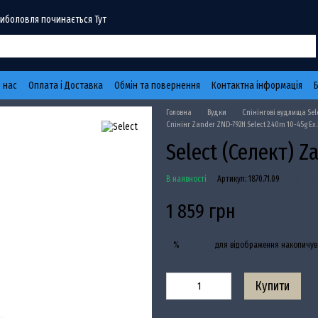
Риболовля починається Тут
 нас
Оплата і Доставка
Обмін та повернення
Контактна інформація
Головна
Вудки
Спінінгові вудлища Sel
Спінінг Zander ZND-792H Select 2.40m 10-45g Ex.
Select (Селект) 
В наявності
Артикул: 1870.71.09
Написат
1 859 грн
Увійти
для відображення накопичув
%
Купити