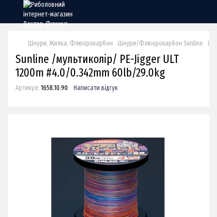
Шнури, Жилка, Флюорокарбон
Шнури/Флюорокарбон Sunline
Шну
Sunline /мультиколір/ PE-Jigger ULT
1200m #4.0/0.342mm 60lb/29.0kg
Артикул:
1658.10.90
Написати відгук