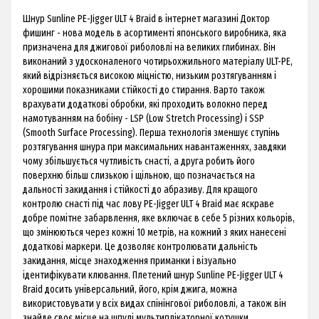
Шнур Sunline PE-Jigger ULT 4 Braid в інтернет магазині Доктор
фишинг - нова модель в асортименті японського виробника, яка
призначена для джигової риболовлі на великих глибинах. Він
виконаний з удосконаленого чотирьохжильного матеріалу ULT-PE,
який відрізняється високою міцністю, низьким розтягуванням і
хорошими показниками стійкості до стирання. Варто також
врахувати додаткові обробки, які проходить волокно перед
намотуванням на бобіну - LSP (Low Stretch Processing) і SSP
(Smooth Surface Processing). Перша технологія зменшує ступінь
розтягування шнура при максимальних навантаженнях, завдяки
чому збільшується чутливість снасті, а друга робить його
поверхню більш слизькою і щільною, що позначається на
дальності закидання і стійкості до абразиву. Для кращого
контролю снасті під час лову PE-Jigger ULT 4 Braid має яскраве
добре помітне забарвлення, яке включає в себе 5 різних кольорів,
що змінюються через кожні 10 метрів, на кожний з яких нанесені
додаткові маркери. Це дозволяє контролювати дальність
закидання, місце знаходження приманки і візуально
ідентифікувати клювання. Плетений шнур Sunline PE-Jigger ULT 4
Braid досить універсальний, його, крім джига, можна
використовувати у всіх видах спінінгової риболовлі, а також він
знайде своє місце на шпулі мультиплікаторної котушки.