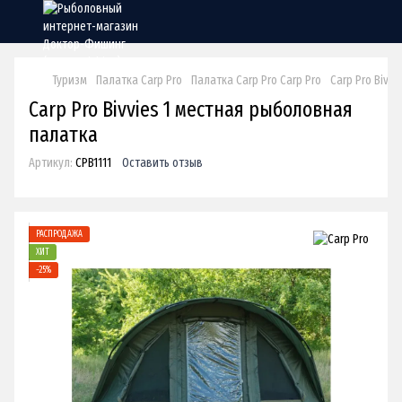
Туризм
Палатка Carp Pro
Палатка Carp Pro Carp Pro
Carp Pro Bivv
Carp Pro Bivvies 1 местная рыболовная
палатка
Артикул:
CPB1111
Оставить отзыв
РАСПРОДАЖА
ХИТ
−25%