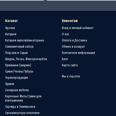
Каталог
Клиентам
Удочки
Вход в личный кабинет
Катушки
О нас
Катушки мультипликаторные
Оплата и Доставка
Спиннинговый набор
Обмен и возврат
Подсаки и Садки
Контактная информация
Шнуры, Леска, Флюорокарбон
Блог
Приманки (хищник)
Карта сайта
Сумки/Чехлы/Тубусы
Мы в соцсетях
Термопродукция
Туризм
Складная мебель
Карповые Маты/Сумки для
взвешивания
Одежда и Экипировка
Сигнализаторы поклевки