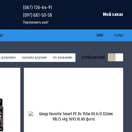
(067) 726-64-91
Мой заказ
(097) 681-50-58
Перезвонить вам?
UAH
ог
Укр
Рус
Отображение:
а дешевле
сначала дороже
по названию