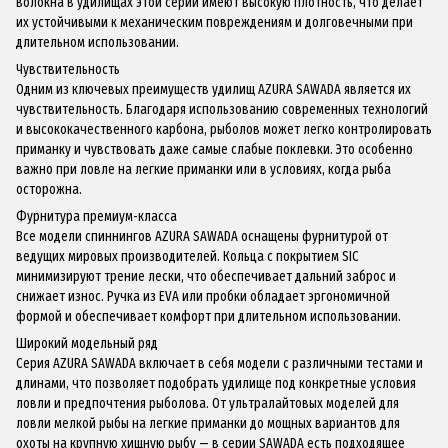
волокна в удилищах этой серии имеют высокую плотность, что делает
их устойчивыми к механическим повреждениям и долговечными при
длительном использовании.
Чувствительность
Одним из ключевых преимуществ удилищ AZURA SAWADA является их
чувствительность. Благодаря использованию современных технологий
и высококачественного карбона, рыболов может легко контролировать
приманку и чувствовать даже самые слабые поклевки. Это особенно
важно при ловле на легкие приманки или в условиях, когда рыба
осторожна.
Фурнитура премиум-класса
Все модели спиннингов AZURA SAWADA оснащены фурнитурой от
ведущих мировых производителей. Кольца с покрытием SIC
минимизируют трение лески, что обеспечивает дальний заброс и
снижает износ. Ручка из EVA или пробки обладает эргономичной
формой и обеспечивает комфорт при длительном использовании.
Широкий модельный ряд
Серия AZURA SAWADA включает в себя модели с различными тестами и
длинами, что позволяет подобрать удилище под конкретные условия
ловли и предпочтения рыболова. От ультралайтовых моделей для
ловли мелкой рыбы на легкие приманки до мощных вариантов для
охоты на крупную хищную рыбу — в серии SAWADA есть подходящее