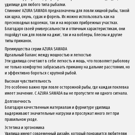
удилище для любого типа рыбалки.
Спиннинг AZURA SAWADA предназначены для ловли хищной рыбы, такой
как щука, окунь, судак и форель. Их можно использовать как на
пресноводных водоемах, так и на морских прибрежных участках.
Благодаря своей универсальности и отличным характеристикам, они
подойдут как для ловли на джиг, так и на воблеры, блесны и другие
типы приманок.
Преимущества серии AZURA SAWADA
Идеальный баланс между мощностью и легкостью
Эти удилища сочетают в себе легкость и мощь, что позволяет рыболову
не только комфортно забрасывать приманку на дальние расстояния, но
и эффективно бороться с крупной рыбой.
Высокая чувствительность
Это особенно важно при ловле осторожной рыбы, где каждая поклевка
имеет значение. С AZURA SAWADA вы не пропустите ни одного сигнала.
Долговечность
Благодаря качественным материалам и фурнитуре удилища
выдерживают значительные нагрузки и прослужат много лет при
правильном уходе.
Эстетика и эргономика
Удилища имеют современный дизайн, который понравится любителям