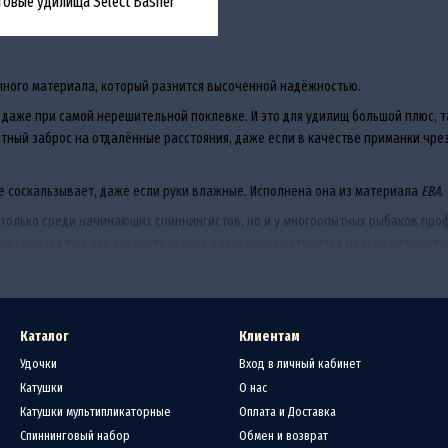
говые удилища Select Basher
ного материала, который разнится высоченной надёжностью.
 даже при самой нерешительной поклевке. И это для удилищ большой плюс, т
тный заброс на отдалённые расстояния, даже если в качестве приманки чр
не соскальзывает, даже если руки влажные. Исполнена она из материала
ЕВА
.
е только среди начинающих спиннингистов, но и у многоопытных рыбаков п
рименяются там, где задействование дорогущих прототипов просто не уместн
себя под свой способ ловли...так как у Вас есть возможность приобрести дл
Каталог
Клиентам
Удочки
Вход в личный кабинет
Катушки
О нас
Катушки мультипликаторные
Оплата и Доставка
Спиннинговый набор
Обмен и возврат