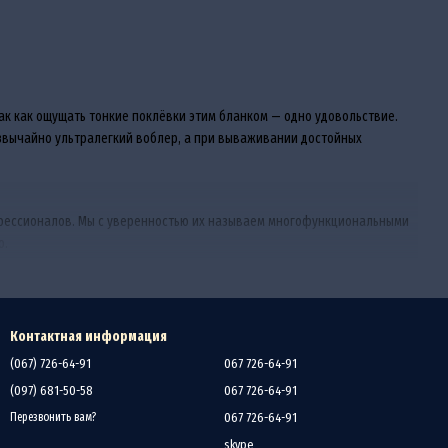
ак как ощущать тонкие поклёвки этим бланком — одно удовольствие.
езвычайно ультралегкий воблер, а при вываживании достойных
рофессионалов. Мы с уверенностью их называем многофункциональными
о.
я себя в интернет-магазине
Доктор-Фишинг
спиннинги
Select
, которые
Контактная информация
(067) 726-64-91
067 726-64-91
(097) 681-50-58
067 726-64-91
067 726-64-91
Перезвонить вам?
skype