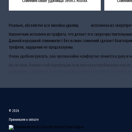
Спиннинговые удилища Select Ritmix
Спиннин
Реально, абсолютно вся линейка удилищ
Селект
исполнена из сверхпроч
Наконечник исполнен из графита, что делает его сверхчувствительным
Данной верхушкой спиннингист без всяких сомнений сделает благоприя
трофеев, ощущения не предсказуемы.
Очень удобная рукоять, она чрезвычайно комфортно ложится в руку и 
На сегодня, бланки этой корпорации пользуются востребованностью н
удилищами. Спиннинги
S
e
lect
, благодаря ценовой политике, блестяще п
В действительности, Вы можете и не думать какой подобрать бланк для 
стоят дёшево, а качество реально — дорогое.
© 2026
Принимаем к оплате