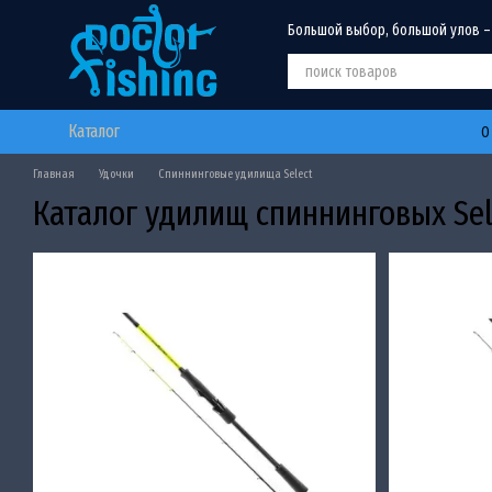
Перейти к основному контенту
Большой выбор, большой улов –
Каталог
О
Главная
Удочки
Спиннинговые удилища Select
Каталог удилищ спиннинговых Sel