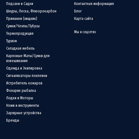
Подсаки и Садки
Контактная информация
Шнуры, Леска, Флюорокарбон
Блог
Приманки (хищник)
Карта сайта
Сумки/Чехлы/Тубусы
Мы в соцсетях
Термопродукция
Туризм
Складная мебель
Карповые Маты/Сумки для
взвешивания
Одежда и Экипировка
Сигнализаторы поклевки
Истребитель комаров
Фонарик рыбалка
Лодки и Моторы
Ножи и инструменты
Зарядные устройства
Бренды