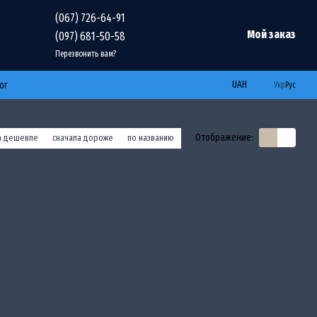
(067) 726-64-91
Мой заказ
(097) 681-50-58
Перезвонить вам?
UAH
ог
Укр
Рус
Отображение:
а дешевле
сначала дороже
по названию