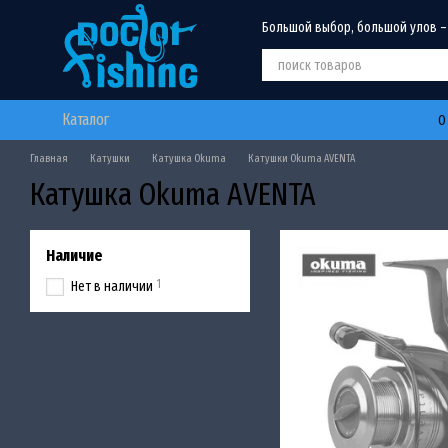
Перейти к основному контенту
Большой выбор, большой улов –
Каталог
О
Главная
Катушки
Катушка Okuma
Катушки Okuma AVENTA
Катушка Okuma AVENTA
Наличие
1
Нет в наличии