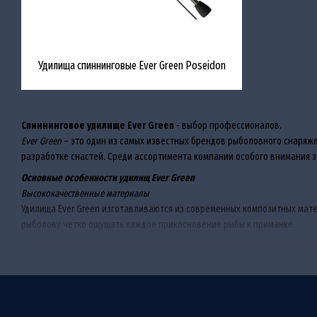
Удилища спиннинговые Ever Green Poseidon
Спиннинговое удилище Ever Green
- выбор профессионалов.
Ever Green
– это один из самых известных брендов рыболовного снаряже
разработке снастей. Среди ассортимента компании особого внимания 
Основные особенности удилищ Ever Green
Высококачественные материалы
Удилища Ever Green изготавливаются из современных композитных матер
рыболову четко ощущать каждое прикосновение рыбы к приманке.
Индивидуальный подход к каждой модели
Ever Green предлагает удилища для самых разных условий ловли: от ул
ловля на джиг, твичинг воблеров или береговой кастинг.
Эргономика и комфорт
Удилища оснащаются удобными рукоятками из EVA или пробкового мате