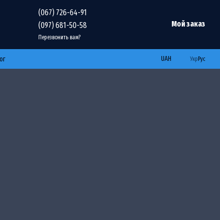
(067) 726-64-91
Мой заказ
(097) 681-50-58
Перезвонить вам?
UAH
ог
Укр
Рус