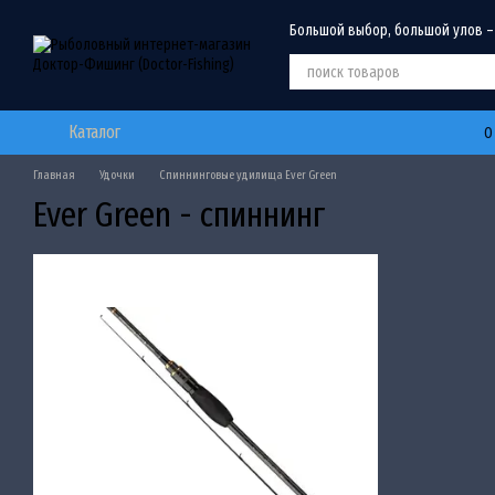
Перейти к основному контенту
Большой выбор, большой улов –
Каталог
О
Главная
Удочки
Спиннинговые удилища Ever Green
Ever Green - спиннинг