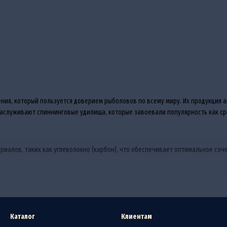
ния, который пользуется доверием рыболовов по всему миру. Их продукция 
заслуживают спиннинговые удилища, которые завоевали популярность как ср
иалов, таких как углеволокно (карбон), что обеспечивает оптимальное соче
ьтралайта для охоты на мелкую рыбу до мощных моделей для ловли хищников.
Каталог
Клиентам
риала, которые обеспечивают надежный захват и комфорт даже при длитель