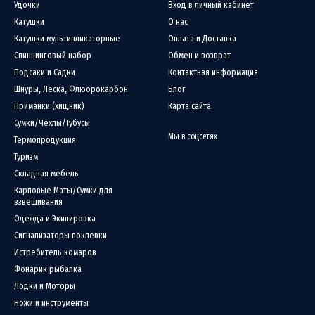
Удочки
Вход в личный кабинет
Катушки
О нас
Катушки мультипликаторные
Оплата и Доставка
учшенные направляющие кольца с минимальным трением, балансировка бланк
Спиннинговый набор
Обмен и возврат
Подсаки и Садки
Контактная информация
Шнуры, Леска, Флюорокарбон
Блог
Приманки (хищник)
Карта сайта
альны для использования с микро-джигами, вращающимися блеснами и други
Сумки/Чехлы/Тубусы
Мы в соцсетях
Термопродукция
 хищников. Модели Combat Stick отличаются высокой мощностью и универсал
Туризм
Складная мебель
Карповые Маты/Сумки для
учшие материалы и передовые технологии. Inspirare рассчитаны на рыболов
взвешивания
 инструмент высокого качества, но и уверенность в каждом забросе. Эти уди
Одежда и Экипировка
Сигнализаторы поклевки
который поможет достичь новых высот в этом увлекательном хобби.
Истребитель комаров
Фонарик рыбалка
Лодки и Моторы
Ножи и инструменты