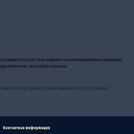
ассоциируется с качеством, надежностью и инновационным подходом к
еди любителей, так и профессионалов.
тание легкости, прочности и чувствительности. Это позволяет
 Каждая серия проектируется с учетом специфических задач, будь то
Контактная информация
ной рыбалке. Эргономика продумана таким образом, чтобы снизить