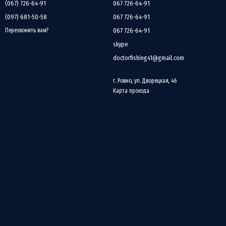
(067) 726-64-91
067 726-64-91
(097) 681-50-58
067 726-64-91
067 726-64-91
Перезвонить вам?
а и уникальные конструкции хлыстов для повышения дальности и
skype
doctorfishing41@gmail.com
г. Ровно, ул. Дворецкая, 46
ми небольшими приманками.
Карта проезда
ьностью.
ов, которые стремятся к максимальной точности и эффективности.
лища подходят как для новичков, так и для опытных рыболовов, которые