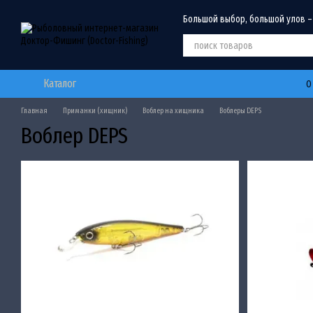
Перейти к основному контенту
Большой выбор, большой улов –
Каталог
О
Главная
Приманки (хищник)
Воблер на хищника
Воблеры DEPS
Воблер DEPS