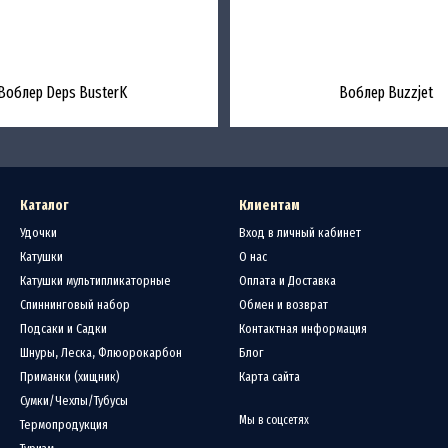
Воблер Deps BusterK
Воблер Buzzjet
Каталог
Клиентам
Удочки
Вход в личный кабинет
Катушки
О нас
Катушки мультипликаторные
Оплата и Доставка
Спиннинговый набор
Обмен и возврат
Подсаки и Садки
Контактная информация
Шнуры, Леска, Флюорокарбон
Блог
Приманки (хищник)
Карта сайта
Сумки/Чехлы/Тубусы
Мы в соцсетях
Термопродукция