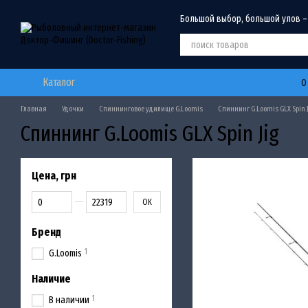
Перейти к основному контенту
Большой выбор, большой улов –
Каталог
О
Главная
Удочки
Спиннинговое удилище G.Loomis
Спиннинг G.Loomis GLX Spin J
Спиннинг G.Loomis GLX Spin Jig
Цена, грн
От Цена, грн
До Цена, грн
OK
Бренд
1
G.Loomis
Наличие
1
В наличии