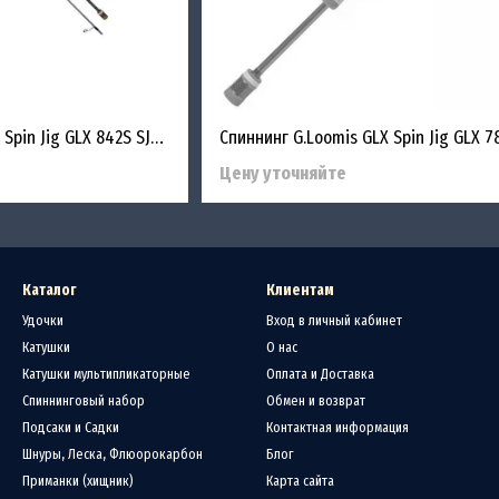
Спиннинг G.Loomis GLX Spin Jig GLX 842S SJR 2.13 3.5-10.5g
Цену уточняйте
Каталог
Клиентам
Удочки
Вход в личный кабинет
Катушки
О нас
Катушки мультипликаторные
Оплата и Доставка
Спиннинговый набор
Обмен и возврат
Подсаки и Садки
Контактная информация
Шнуры, Леска, Флюорокарбон
Блог
Приманки (хищник)
Карта сайта