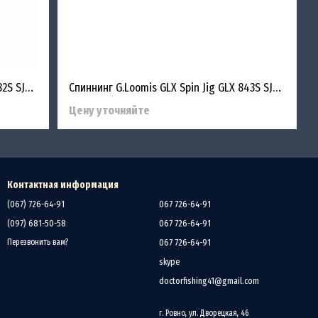
Спиннинг G.Loomis GLX Spin Jig GLX 782S SJR 1.98m 3.5-10.5g
Спиннинг G.Loomis GLX Spin Jig GLX 843S SJR 2.13m 5-21g
Цену уточняйте
Контактная информация
(067) 726-64-91
067 726-64-91
(097) 681-50-58
067 726-64-91
067 726-64-91
Перезвонить вам?
skype
doctorfishing41@gmail.com
г. Ровно, ул. Дворецкая, 46