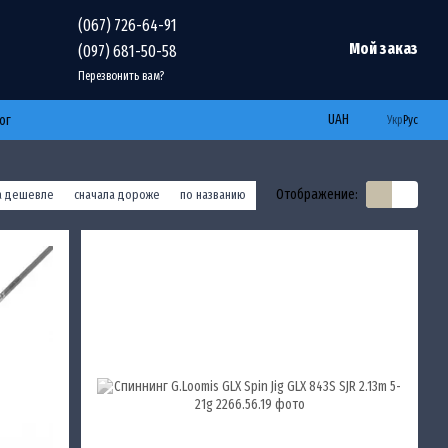
(067) 726-64-91
Мой заказ
(097) 681-50-58
Перезвонить вам?
UAH
ог
Укр
Рус
Отображение:
а дешевле
сначала дороже
по названию