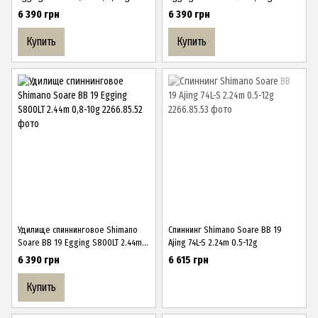
6 390 грн
6 390 грн
Купить
Купить
Удилище спиннинговое Shimano
Спиннинг Shimano Soare BB 19
Soare BB 19 Egging S800LT 2.44m
Ajing 74L-S 2.24m 0.5-12g
0,8-10g
6 390 грн
6 615 грн
Купить