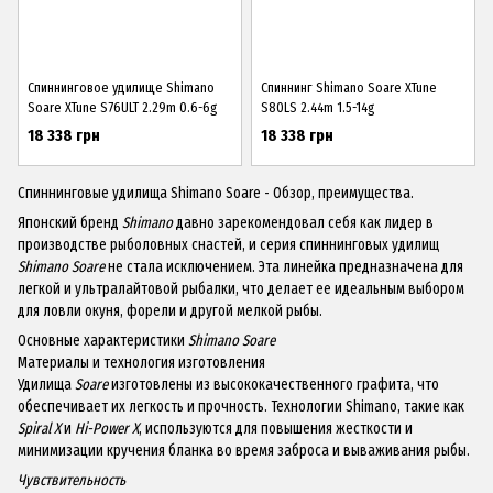
Спиннинговое удилище Shimano
Спиннинг Shimano Soare XTune
Soare XTune S76ULT 2.29m 0.6-6g
S80LS 2.44m 1.5-14g
18 338 грн
18 338 грн
Спиннинговые удилища Shimano Soare - Обзор, преимущества.
Японский бренд
Shimano
давно зарекомендовал себя как лидер в
производстве рыболовных снастей, и серия спиннинговых удилищ
Shimano Soare
не стала исключением. Эта линейка предназначена для
легкой и ультралайтовой рыбалки, что делает ее идеальным выбором
для ловли окуня, форели и другой мелкой рыбы.
Основные характеристики
Shimano Soare
Материалы и технология изготовления
Удилища
Soare
изготовлены из высококачественного графита, что
обеспечивает их легкость и прочность. Технологии Shimano, такие как
Spiral X
и
Hi-Power X
, используются для повышения жесткости и
минимизации кручения бланка во время заброса и вываживания рыбы.
Чувствительность