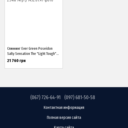
Спиннинг Ever Green Poseidon
Salty Sensation The "Light Tough"
2.34m 14гр ()
21 760 грн
(067) 726-64-91
(097) 681-50-58
Контактная информация
Полная версия сайта
Карта сайта