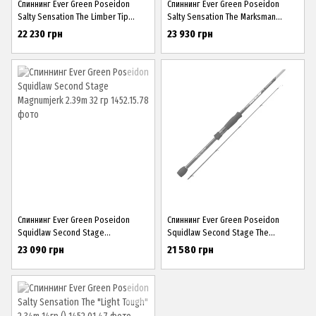
Спиннинг Ever Green Poseidon
Спиннинг Ever Green Poseidon
Salty Sensation The Limber Tip
Salty Sensation The Marksman
2.08m 0.1-4.5g
2.54m 1.5-18g
22 230 грн
23 930 грн
Спиннинг Ever Green Poseidon
Спиннинг Ever Green Poseidon
Squidlaw Second Stage
Squidlaw Second Stage The
Magnumjerk 2.39m 32 гр
Magnumjerk 2.54m до 32 гр
23 090 грн
21 580 грн