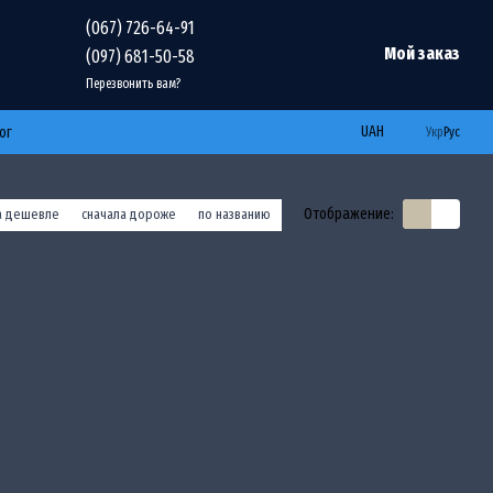
(067) 726-64-91
Мой заказ
(097) 681-50-58
Перезвонить вам?
UAH
ог
Укр
Рус
Отображение:
а дешевле
сначала дороже
по названию