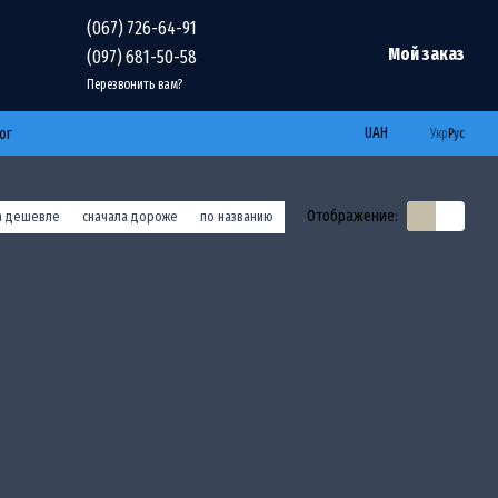
(067) 726-64-91
Мой заказ
(097) 681-50-58
Перезвонить вам?
UAH
ог
Укр
Рус
Отображение:
а дешевле
сначала дороже
по названию