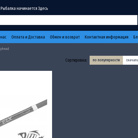
 Рыбалка начинается Здесь
 нас
Оплата и Доставка
Обмен и возврат
Контактная информация
Бл
kyhead
d
Сортировка:
по популярности
сначал