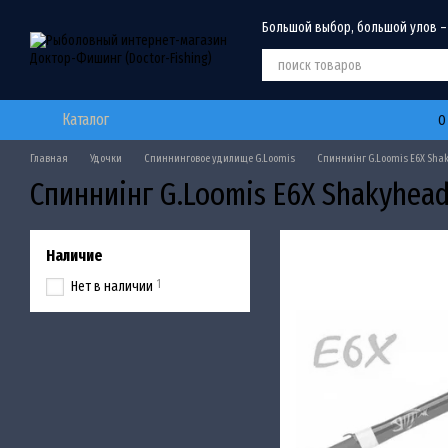
Перейти к основному контенту
Большой выбор, большой улов –
Каталог
О
Главная
Удочки
Спиннинговое удилище G.Loomis
Спинниінг G.Loomis E6X Sha
Спинниінг G.Loomis E6X Shakyhea
Наличие
1
Нет в наличии