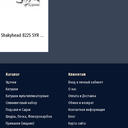
Спиннинг G.Loomis E6X Shakyhead 822S SYR 2.08m 3.5-8.8g
Каталог
Клиентам
Удочки
Вход в личный кабинет
Катушки
О нас
Катушки мультипликаторные
Оплата и Доставка
Спиннинговый набор
Обмен и возврат
Подсаки и Садки
Контактная информация
Шнуры, Леска, Флюорокарбон
Блог
Приманки (хищник)
Карта сайта