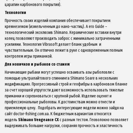
царапин карбонового покрытия).
Технологии
Прочность своих изделий компания обеспечивает покрытием
кремнеземом (измельченным до нано-частиц). A ero Guide –
технологический эксклюзив Shimano. Керамические вставки внутри
колец позволяют производить заброс с минимально затраченными
усилиями. Технология Vibrasoft делает бланк удобным и
чувствительным. Он отлично лежит в руке с одновременным полным
контролем игры приманкой.
Для новичков и рыбаков со стажем
Начинающие рыбаки могут успешно осваивать азы рыболовли с
помощью ультралайтового спиннинга
Shimano Soare
в нескольких
модификациях. Прогрессивный строй и геофибры в карбоновом бланке
за счет хорошей упругости дают возможность использовать тяжелые
приманки и соревноваться с крупной рыбой. Изделие оценят и
профессиональные рыболовы. К достоинствам можно отнести и
приемлемую цену. Подобрать интересующие модели можно зайдя на
сайт
doctor-fishing.сom.ua
. К бюджетным вариантам относится
модель
Shimano Vengeance
CX
с разным тестом. Геоволокно позволяет
выдерживать большие нагрузки, сохраняя прочность и эластичность