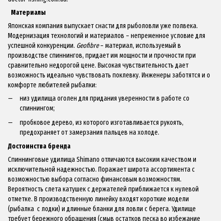
Материалы
Японская компания выпускает снасти для рыболовли уже полвека.
Модернизация технологий и материалов – непременное условие для
успешной конкуренции.
Geofibre
– материал, используемый в
производстве спиннингов, придает им мощности и прочности при
сравнительно недорогой цене. Высокая чувствительность дает
возможность идеально чувствовать поклевку. Инженеры заботятся и о
комфорте любителей рыбалки:
низ удилища оголен для придания уверенности в работе со
спиннингом;
пробковое дерево, из которого изготавливается рукоять,
предохраняет от замерзания пальцев на холоде.
Достоинства бренда
Спиннинговые удилища Shimano
отличаются высоким качеством и
исключительной надежностью. Поражает широта ассортимента с
возможностью выбора согласно финансовым возможностям.
Вероятность слета катушек с держателей приближается к нулевой
отметке. В производственную линейку входят короткие модели
(рыбалка с лодки) и длинные бланки для ловли с берега. Удилище
требует бережного обращения (смыв остатков песка во избежание