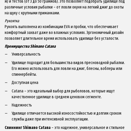
м) и тестов (от 3 до 50 граммов). Это позволяет подобрать удилище под
различные условия рыбалки – от ловли окуня на легкий джиг до охоты
на щуку с крупными приманками.
Рукоятка
Рукоять выполнена из комбинации EVA и пробки, что обеспечивает
комфортный захват даже во влажных условиях. Эргономичный дизайн
позволяет длительное время использовать удилище без усталости.
Преимущества Shimano Catana
Универсальность
Удилище подходит для большинства видов пресноводной рыбалки.
Его можно использовать для ловли на джиг, блесны, воблеры или
спиннербейты.
Доступная цена
Catana – это идеальный выбор для рыболовов, которые ищут
качественное удилище в среднем ценовом сегменте.
Надежность
Удилище отличается высокой износостойкостью и долгим сроком
службы даже при интенсивной эксплуатации.
Спиннинг Shimano Catana
– это надежное, универсальное и стильное