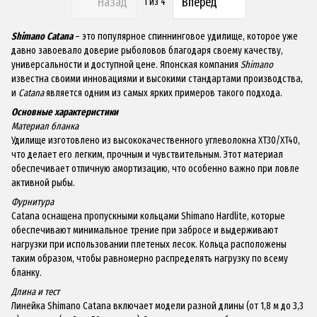
Назад
Вперед
1
из 4
Shimano Catana
– это популярное спиннинговое удилище, которое уже
давно завоевало доверие рыболовов благодаря своему качеству,
универсальности и доступной цене. Японская компания
Shimano
известна своими инновациями и высокими стандартами производства,
и
Catana
является одним из самых ярких примеров такого подхода.
Основные характеристики
Материал бланка
Удилище изготовлено из высококачественного углеволокна XT30/XT40,
что делает его легким, прочным и чувствительным. Этот материал
обеспечивает отличную амортизацию, что особенно важно при ловле
активной рыбы.
Фурнитура
Catana оснащена пропускными кольцами Shimano Hardlite, которые
обеспечивают минимальное трение при забросе и выдерживают
нагрузки при использовании плетеных лесок. Кольца расположены
таким образом, чтобы равномерно распределять нагрузку по всему
бланку.
Длина и тест
Линейка Shimano Catana включает модели разной длины (от 1,8 м до 3,3