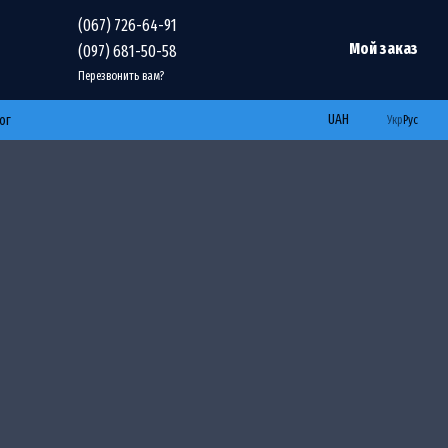
(067) 726-64-91
Мой заказ
(097) 681-50-58
Перезвонить вам?
UAH
ог
Укр
Рус