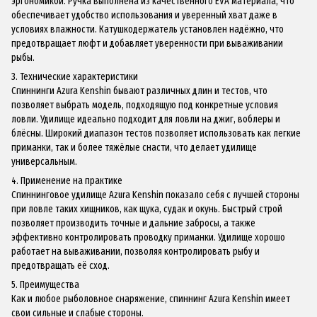
эргономикой. Ручка выполнена из качественного EVA материала, что
обеспечивает удобство использования и уверенный хват даже в
условиях влажности. Катушкодержатель установлен надёжно, что
предотвращает люфт и добавляет уверенности при вываживании
рыбы.
3. Технические характеристики
Спиннинги Azura Kenshin бывают различных длин и тестов, что
позволяет выбрать модель, подходящую под конкретные условия
ловли. Удилище идеально подходит для ловли на джиг, воблеры и
блёсны. Широкий диапазон тестов позволяет использовать как легкие
приманки, так и более тяжёлые снасти, что делает удилище
универсальным.
4. Применение на практике
Спиннинговое удилище Azura Kenshin показало себя с лучшей стороны
при ловле таких хищников, как щука, судак и окунь. Быстрый строй
позволяет производить точные и дальние забросы, а также
эффективно контролировать проводку приманки. Удилище хорошо
работает на вываживании, позволяя контролировать рыбу и
предотвращать её сход.
5. Преимущества
Как и любое рыболовное снаряжение, спиннинг Azura Kenshin имеет
свои сильные и слабые стороны.