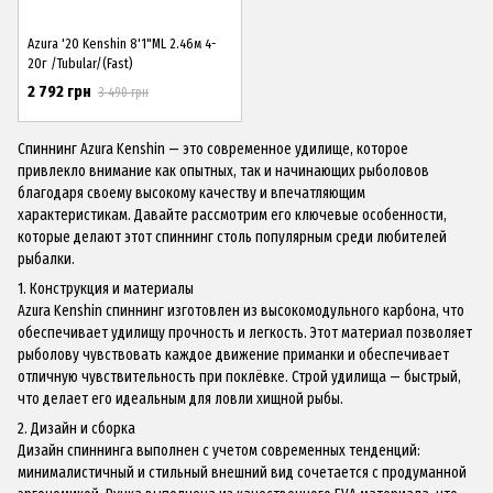
Azura '20 Kenshin 8'1"ML 2.46м 4-
20г /Tubular/(Fast)
2 792 грн
3 490 грн
Спиннинг Azura Kenshin — это современное удилище, которое
привлекло внимание как опытных, так и начинающих рыболовов
благодаря своему высокому качеству и впечатляющим
характеристикам. Давайте рассмотрим его ключевые особенности,
которые делают этот спиннинг столь популярным среди любителей
рыбалки.
1. Конструкция и материалы
Azura Kenshin спиннинг изготовлен из высокомодульного карбона, что
обеспечивает удилищу прочность и легкость. Этот материал позволяет
рыболову чувствовать каждое движение приманки и обеспечивает
отличную чувствительность при поклёвке. Строй удилища — быстрый,
что делает его идеальным для ловли хищной рыбы.
2. Дизайн и сборка
Дизайн спиннинга выполнен с учетом современных тенденций:
минималистичный и стильный внешний вид сочетается с продуманной