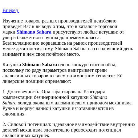
Вперед
Изучение товаров разных производителей неизбежно
приведет Вас к выводу о том, что в каталоге торговой
марки
Shimano
Sahara
присутствуют любые катушки: от
ультра бюджетной группы до премиум-класса.
Безапелляционно ворвавшись на рынок производителей
менее десятилетия тому, Shimano Sahara на сегодняшний день
занимает в нем свое почётное место.
Катушка S
himano Sahara
очень конкурентоспособна,
поскольку по ряду параметров выигрывает среди
аналогичных товаров в своем стоимостном сегменте. Её
лидерские позиции определяют:
1. Долговечность. Она гарантирована благодаря
комплектации безинерционной катушки
Shimano
Sahara
холоднокованым алюминиевым приводом механизма.
Ручка и корпус данной катушки изготавливаются из
алюминия.
2. Силовой потенциал: идеальное взаимодействие внутренних
деталей механизма значительно превосходит потенциал
аналогичных катушек.