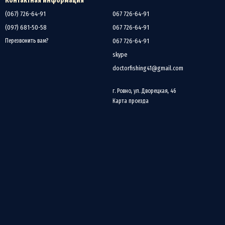
Контактная информация
(067) 726-64-91
067 726-64-91
(097) 681-50-58
067 726-64-91
067 726-64-91
Перезвонить вам?
skype
doctorfishing41@gmail.com
г. Ровно, ул. Дворецкая, 46
Карта проезда