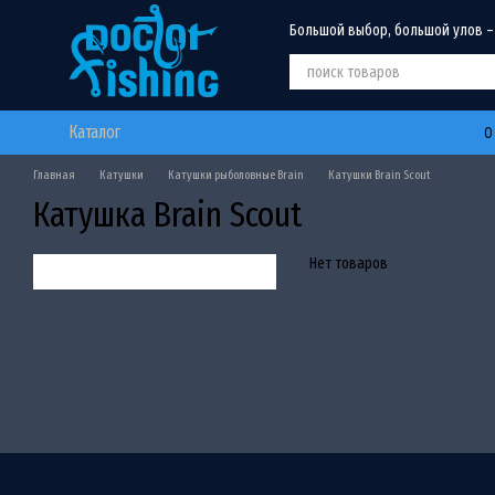
Перейти к основному контенту
Большой выбор, большой улов –
Каталог
О
Главная
Катушки
Катушки рыболовные Brain
Катушки Brain Scout
Катушка Brain Scout
Нет товаров