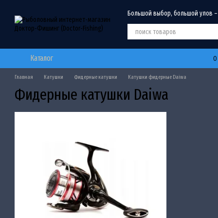
Перейти к основному контенту
Большой выбор, большой улов –
Каталог
О
Главная
Катушки
Фидерные катушки
Катушки фидерные Daiwa
Фидерные катушки Daiwa