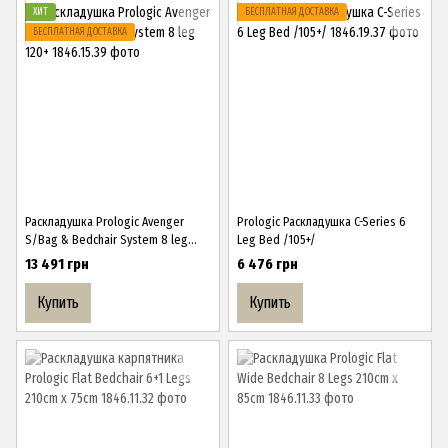
ХИТ
БЕСПЛАТНАЯ ДОСТАВКА
БЕСПЛАТНАЯ ДОСТАВКА
Раскладушка Prologic Avenger
Prologic Раскладушка C-Series 6
S/Bag & Bedchair System 8 leg
Leg Bed /105+/
120+
13 491 грн
6 476 грн
Купить
Купить