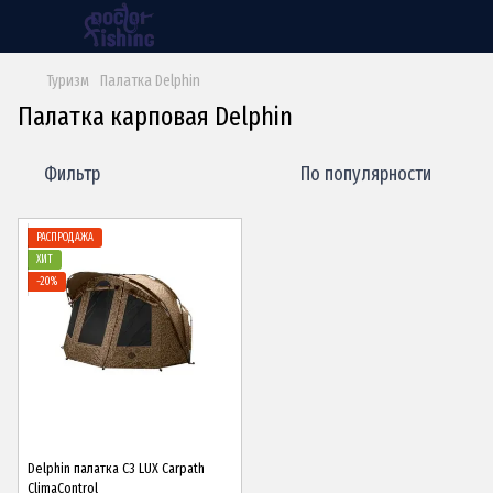
Туризм
Палатка Delphin
Палатка карповая Delphin
Фильтр
По популярности
РАСПРОДАЖА
ХИТ
−20%
Delphin палатка C3 LUX Carpath
ClimaControl