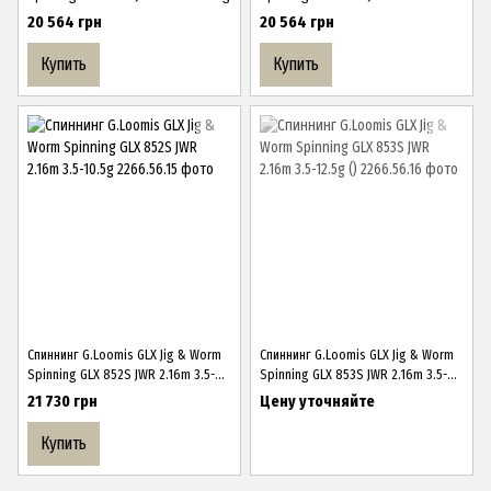
9g
20 564 грн
20 564 грн
Купить
Купить
Спиннинг G.Loomis GLX Jig & Worm
Спиннинг G.Loomis GLX Jig & Worm
Spinning GLX 852S JWR 2.16m 3.5-
Spinning GLX 853S JWR 2.16m 3.5-
10.5g
12.5g ()
21 730 грн
Цену уточняйте
Купить