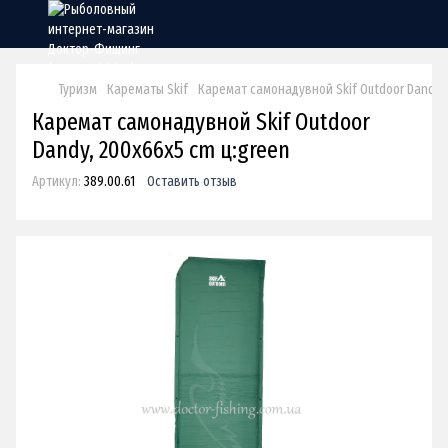
Туризм
Карематы Skif
Каремат самонадувной Skif Outdoor Dandy, 
Каремат самонадувной Skif Outdoor
Dandy, 200х66х5 cm ц:green
Артикул:
389.00.61
Оставить отзыв