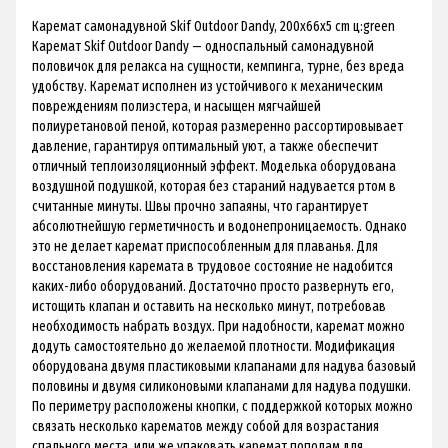
Каремат самонадувной Skif Outdoor Dandy, 200х66х5 cm ц:green
Каремат Skif Outdoor Dandy — односпальный самонадувной
половичок для релакса на сущности, кемпинга, турне, без вреда
удобству. Каремат исполнен из устойчивого к механическим
повреждениям полиэстера, и насыщен мягчайшей
полиуретановой пеной, которая размеренно рассортировывает
давление, гарантируя оптимальный уют, а также обеспечит
отличный теплоизоляционный эффект. Моделька оборудована
воздушной подушкой, которая без стараний надувается ртом в
считанные минуты. Швы прочно запаяны, что гарантирует
абсолютнейшую герметичность и водонепроницаемость. Однако
это не делает каремат приспособленным для плаванья. Для
восстановления каремата в трудовое состояние не надобится
каких-либо оборудований. Достаточно просто развернуть его,
истощить клапан и оставить на несколько минут, потребовав
необходимость набрать воздух. При надобности, каремат можно
додуть самостоятельно до желаемой плотности. Модификация
оборудована двумя пластиковыми клапанами для надува базовый
половины и двумя силиконовыми клапанами для надува подушки.
По периметру расположены кнопки, с поддержкой которых можно
связать несколько карематов между собой для возрастания
спального места, или же упаковать каремат пополам для