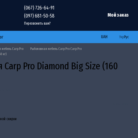
(067) 726-64-91
Мой заказ
(097) 681-50-58
Перезвонить вам?
UAH
ог
Укр
Рус
 мебель Carp Pro
Рыболовная мебель Carp Pro Carp Pro
0 кг)
 Carp Pro Diamond Big Size (160
ь отзыв
В желания
ной скидки