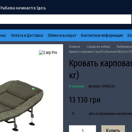
 Рыбалка начинается Здесь
 нас
Оплата и Доставка
Обмен и возврат
Контактная информация
Бл
Главная
Складная мебель
Рыболовная
Кровать карповая Carp Pro Diamond Big Size (16
Кровать карповая
кг)
В наличии
Артикул: CPHD5352
Оставит
13 130 грн
Войти
для отображения накопитель
%
Купить