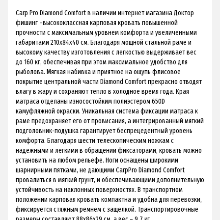
Carp Pro Diamond Comfort в наличии интернет магазина Доктор
фишинг –высококлассная карповая кровать повышенной
прочности с максимальным уровнем комфорта и увеличенными
габаритами 210x84x40 см. Благодаря мощной стальной раме и
высокому качеству изготовления с легкостью выдерживает вес
до 160 кг, обеспечивая при этом максимальное удобство для
рыболова. Мягкая набивка и приятное на ощупь флисовое
покрытие центральной части Diamond Comfort прекрасно отводят
влагу в жару и сохраняют тепло в холодное время года. Края
матраса отделаны износостойким полиэстером 650D
камуфляжной окраски. Уникальная система фиксации матраса к
раме предохраняет его от провисания, а интегрированный мягкий
подголовник-подушка гарантирует беспрецедентный уровень
комфорта. Благодаря шести телескопическим ножкам с
надежными и легкими в обращении фиксаторами, кровать можно
установить на любом рельефе. Ноги оснащены широкими
шарнирными пятками, не дающими CarpPro Diamond Comfort
провалиться в мягкий грунт, и обеспечивающими дополнительную
устойчивость на наклонных поверхностях. В транспортном
положении карповая кровать компактна и удобна для перевозки,
фиксируется стяжным ремнем с защелкой. Транспортировочные
размеры составляют 88х86х29 см, а вес – 9,7 кг.