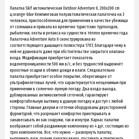
Палатка Skif автоматическая Outdoor Adventure II, 200x200 cm
ц:orange-blue Кемпинговая полуавтоматическая палаточка на 3
человека, приспособленная для применения в качестве убежища
от солнышка и привала во времечко туристских турпоходов,
рыбалочки, охоты и релакса на сущности в тёплое времечко года.
Палаточка Adventure Auto II сконструирована из
соответствующего дышащего полиэстера 170T, благодаря чему в
ней не душновато даже при обстоятельстве закрытого клапана-
входа. Модификация приобретает показатель
водонепроницаемости 500 мм в/с, и без трудностей выдюжнёт
крохотные осадки в облике дождя и влаги. Следовательно
палатка приобретает особое покрытие, оберегающее от
ультрафиолетовых лучей, что характеризуется неоценимым при
применении в солнечно-лунную погоду. Два входа-выхода,
дублированных антимоскитной сеточкой, гарантируют
комфортабельную вытяжку в душную погодку и доступ с любой
стороны. Главные дверки и сеточки оборудованы двухсторонней
фурнитурой, что разрешает комфортно приоткрывать и
занавесывать их как снаружи, так и изнутри. Каркас палатки
воображает собой раздвижную компоновку из 4 дуг, состоящих из
трех компонентов. Все, что нужно — развернуть палатку,
выпрямить дуги, подняв палатку вверх, поставить и притиснуть