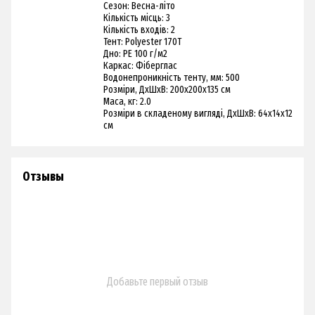
Сезон: Весна-літо
Кількість місць: 3
Кількість входів: 2
Тент: Polyester 170T
Дно: PE 100 г/м2
Каркас: Фіберглас
Водонепроникність тенту, мм: 500
Розміри, ДхШхВ: 200х200х135 см
Маса, кг: 2.0
Розміри в складеному вигляді, ДхШхВ: 64х14х12
см
Отзывы
Добавьте первый отзыв