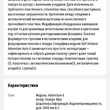
поверх по центру с маленьким усердием. Дуги исполнены из
трубчатого пластичного стеклопластика, способного выстаивать
высоченные загруженности. Крепления между секциями и
автоматический механизм выточаны из качественного
прочнейшего пластика. Модификация оборудована кармашком
внутри-то для хранилища желательных мелочёвок и крючочком
под сетчатым куполом для подвешивания фонарика. Палатка
формируется стропами и металлическими штырями, для
фокусировки палатки к тверди. Специфика модели Skif Outdoor
Adventure Auto II заключается в простоте эксплуатации —
зафиксировать и собрать данную палатку сумеет даже чалый
путешественник за считанные секунды. Комплектация: сумочка
(1), палаточка с автоматическим механизмом(1), металлические
штыри(4), стропы(4).
Характеристики
Опис
Модель: Adventure II
Колір: Orange-Blue
Додаткова інформація: Водонепроницаемость
дна: 2000 мм в/с.