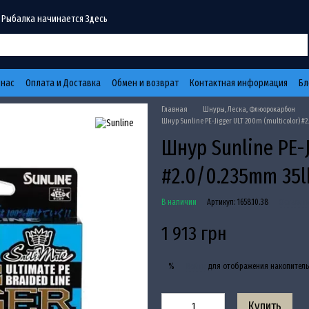
 Рыбалка начинается Здесь
 нас
Оплата и Доставка
Обмен и возврат
Контактная информация
Бл
Главная
Шнуры, Леска, Флюорокарбон
Шнур Sunline PE-Jigger ULT 200m (multicolor) #
Шнур Sunline PE-J
#2.0/0.235mm 35l
В наличии
Артикул: 1658.10.38
Оставить
1 913 грн
Войти
для отображения накопитель
%
Купить