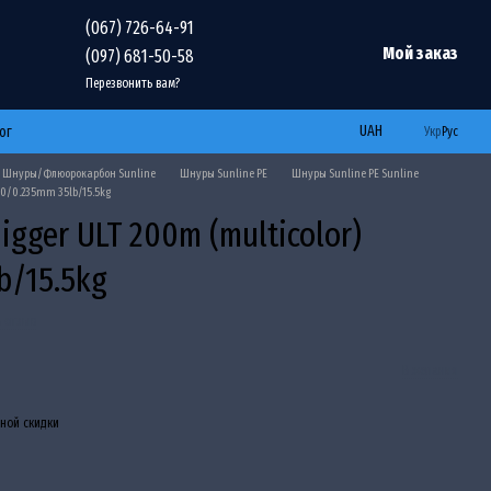
(067) 726-64-91
Мой заказ
(097) 681-50-58
Перезвонить вам?
UAH
ог
Укр
Рус
Шнуры/Флюорокарбон Sunline
Шнуры Sunline PE
Шнуры Sunline PE Sunline
2.0/0.235mm 35lb/15.5kg
igger ULT 200m (multicolor)
b/15.5kg
 отзыв
В желания
ной скидки