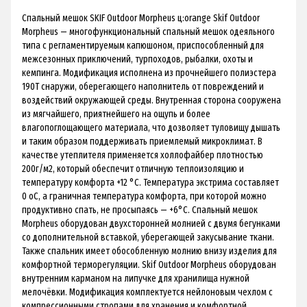
Спальный мешок SKIF Outdoor Morpheus ц:orange Skif Outdoor
Morpheus — многофункциональный спальный мешок одеяльного
типа с регламентируемым капюшоном, приспособленный для
межсезонных приключений, турпоходов, рыбалки, охоты и
кемпинга. Модификация исполнена из прочнейшего полиэстера
190T снаружи, оберегающего наполнитель от повреждений и
воздействий окружающей среды. Внутренная сторона сооружена
из мягчайшего, приятнейшего на ощупь и более
влагопоглощающего материала, что дозволяет туловищу дышать
и таким образом поддерживать приемлемый микроклимат. В
качестве утеплителя применяется холлофайбер плотностью
200г/м2, который обеспечит отличную теплоизоляцию и
температуру комфорта +12 °С. Температура экстрима составляет
0 оС, а граничная температура комфорта, при которой можно
продуктивно спать, не просыпаясь — +6°С. Спальный мешок
Morpheus оборудован двухсторонней молнией с двумя бегунками
со дополнительной вставкой, уберегающей закусывание ткани.
Также спальник имеет обособленную молнию внизу изделия для
комфортной терморегуляции. Skif Outdoor Morpheus оборудован
внутренним карманом на липучке для хранилища нужной
мелочёвки. Модификация комплектуется нейлоновым чехлом с
компрессионными стропами для хранения и комфортной