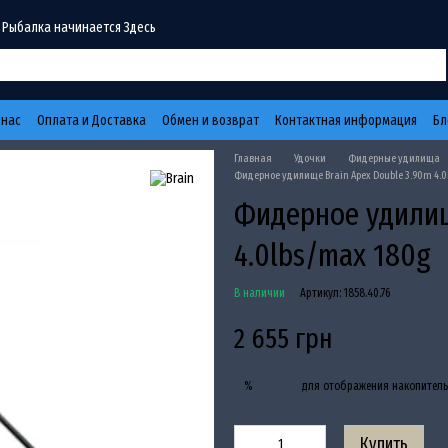
 Рыбалка начинается Здесь
 нас
Оплата и Доставка
Обмен и возврат
Контактная информация
Бл
Главная
Удочки
Фидерные удилища
Фидерное удилище Brain Apex Double 3.90m 4.
Фидерное удилищ
4.0lbs/max 180g
В наличии
Артикул: 1858.40.76
Оставит
2 655 грн
Войти
для отображения накопитель
%
Купить