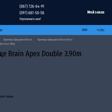
(067) 726-64-91
Мой заказ
(097) 681-50-58
Перезвонить вам?
UAH
ог
Укр
Рус
Удилище фидерное Brain
Удилище фидерное Brain Brain
0lbs/max 180g
е Brain Apex Double 3.90m
ь отзыв
В желания
ной скидки