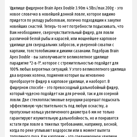
Удилище фидерное Brain Apex Double 3.90m 4.5lbs/max 200g - это
новое словечко в новейшей донной ловле, которое видимо
придется по укладу рыболовам, логично подходящим к закупке
новейших снастей. Теперь-то нет потребности подыскивать, что
Вам необходимее, сверхчувствительный фидер, для ловли
различной белой рыбы и карасей, или мощнейшее карповое
удилище для сверхдальних забросов, и увереной схватки с
карпами, толстолобиками и дикими сазанами. Подобрав Brain
Apex Double - вы заполучиваете великолепное удилище
парадигме "2-в-1", которое с стремительностью подойдет для
100% любых вероятных ситуаций. У этого великолепного удилища
два верхних колена, подменяя которые вы мгновенно
преобразуете фидер в карповое удилище, и наоборот. В
фидерном способе - это превосходный дальнобойный фидер,
который чудесно подойдет как для речной, так и для озерной
ловли. Две стеклопластиковые верхушки разрешат подыскать
эффективную чувствительность под любую оснастку, а
пропускные кольца увеличенного диаметра 6 мм не только
гарантируют изумительную дальнобойность, но и понравятся
кстати при ловле в тяжелых требованиях, например, весной,
когда по реке уплывают водоросли или в момент вылета
тополиного пуха. Как карповик - это среднемощное удилище