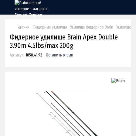
Удочки
Фидерные удилища
Удилище фидерное Brain
Удилище фи
Фидерное удилище Brain Apex Double
3.90m 4.5lbs/max 200g
Артикул:
1858.41.92
Оставить отзыв