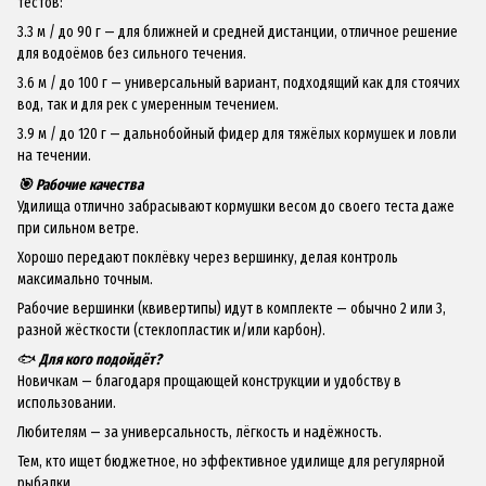
тестов:
3.3 м / до 90 г — для ближней и средней дистанции, отличное решение
для водоёмов без сильного течения.
3.6 м / до 100 г — универсальный вариант, подходящий как для стоячих
вод, так и для рек с умеренным течением.
3.9 м / до 120 г — дальнобойный фидер для тяжёлых кормушек и ловли
на течении.
🎯 Рабочие качества
Удилища отлично забрасывают кормушки весом до своего теста даже
при сильном ветре.
Хорошо передают поклёвку через вершинку, делая контроль
максимально точным.
Рабочие вершинки (квивертипы) идут в комплекте — обычно 2 или 3,
разной жёсткости (стеклопластик и/или карбон).
🐟
Для кого подойдёт?
Новичкам — благодаря прощающей конструкции и удобству в
использовании.
Любителям — за универсальность, лёгкость и надёжность.
Тем, кто ищет бюджетное, но эффективное удилище для регулярной
рыбалки.