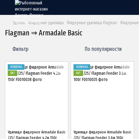
Удочки
Фидерные удилища
Фидерные удилища Flagman
Фидерные 
Flagman ⇒ Armadale Basic
Фильтр
По популярности
НОВИНКА
НОВИНКА
ХИТ
ХИТ
Удилище фидерное Armadale Basic
Удилище фидерное Armadale Basic
/25/ Flagman Feeder 4.2м 150г
/25/ Flagman Feeder 3.6м 100г