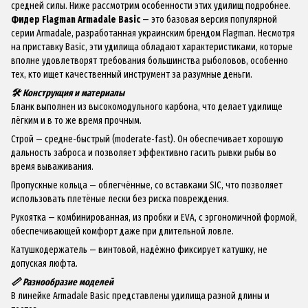
средней силы. Ниже рассмотрим особенности этих удилищ подробнее.
Фидер Flagman
Armadale Basic
— это базовая версия популярной
серии Armadale, разработанная украинским брендом Flagman. Несмотря
на приставку Basic, эти удилища обладают характеристиками, которые
вполне удовлетворят требования большинства рыболовов, особенно
тех, кто ищет качественный инструмент за разумные деньги.
🛠️ Конструкция и материалы
Бланк выполнен из высокомодульного карбона, что делает удилище
лёгким и в то же время прочным.
Строй — средне-быстрый (moderate-fast). Он обеспечивает хорошую
дальность заброса и позволяет эффективно гасить рывки рыбы во
время вываживания.
Пропускные кольца — облегчённые, со вставками SIC, что позволяет
использовать плетёные лески без риска повреждения.
Рукоятка — комбинированная, из пробки и EVA, с эргономичной формой,
обеспечивающей комфорт даже при длительной ловле.
Катушкодержатель — винтовой, надёжно фиксирует катушку, не
допуская люфта.
📏 Разнообразие моделей
В линейке Arma
d
ale Basic представлены удилища разной длины и