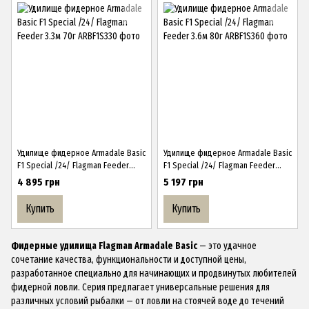
Удилище фидерное Armadale Basic
Удилище фидерное Armadale Basic
F1 Special /24/ Flagman Feeder
F1 Special /24/ Flagman Feeder
3.3м 70г
3.6м 80г
4 895 грн
5 197 грн
Купить
Купить
Фидерные удилища
Flagman Armadale Basic
— это удачное
сочетание качества, функциональности и доступной цены,
разработанное специально для начинающих и продвинутых любителей
фидерной ловли. Серия предлагает универсальные решения для
различных условий рыбалки — от ловли на стоячей воде до течений