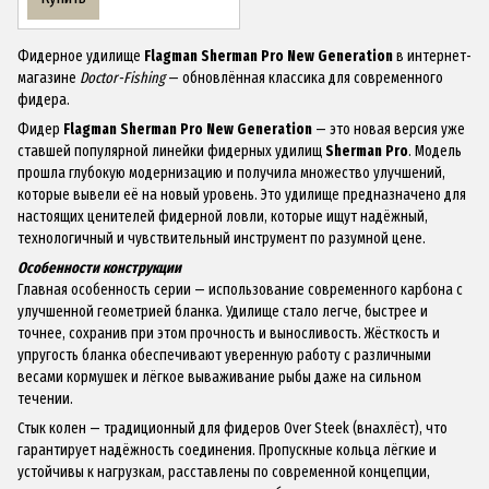
Фидерное удилище
Flagman Sherman Pro New Generation
в интернет-
магазине
Doctor-Fishing
— обновлённая классика для современного
фидера.
Фидер
Flagman Sherman Pro New Generation
— это новая версия уже
ставшей популярной линейки фидерных удилищ
Sherman Pro
. Модель
прошла глубокую модернизацию и получила множество улучшений,
которые вывели её на новый уровень. Это удилище предназначено для
настоящих ценителей фидерной ловли, которые ищут надёжный,
технологичный и чувствительный инструмент по разумной цене.
Особенности конструкции
Главная особенность серии — использование современного карбона с
улучшенной геометрией бланка. Удилище стало легче, быстрее и
точнее, сохранив при этом прочность и выносливость. Жёсткость и
упругость бланка обеспечивают уверенную работу с различными
весами кормушек и лёгкое вываживание рыбы даже на сильном
течении.
Стык колен — традиционный для фидеров Over Steek (внахлёст), что
гарантирует надёжность соединения. Пропускные кольца лёгкие и
устойчивы к нагрузкам, расставлены по современной концепции,