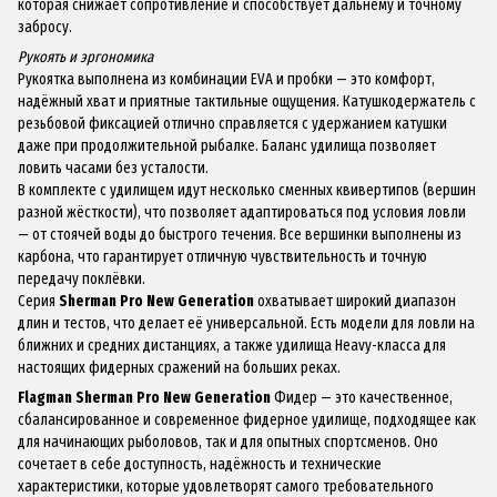
которая снижает сопротивление и способствует дальнему и точному
забросу.
Рукоять и эргономика
Рукоятка выполнена из комбинации EVA и пробки — это комфорт,
надёжный хват и приятные тактильные ощущения. Катушкодержатель с
резьбовой фиксацией отлично справляется с удержанием катушки
даже при продолжительной рыбалке. Баланс удилища позволяет
ловить часами без усталости.
В комплекте с удилищем идут несколько сменных квивертипов (вершин
разной жёсткости), что позволяет адаптироваться под условия ловли
— от стоячей воды до быстрого течения. Все вершинки выполнены из
карбона, что гарантирует отличную чувствительность и точную
передачу поклёвки.
Серия
Sherman Pro New Generation
охватывает широкий диапазон
длин и тестов, что делает её универсальной. Есть модели для ловли на
ближних и средних дистанциях, а также удилища Heavy-класса для
настоящих фидерных сражений на больших реках.
Flagman Sherman Pro New Generation
Фидер — это качественное,
сбалансированное и современное фидерное удилище, подходящее как
для начинающих рыболовов, так и для опытных спортсменов. Оно
сочетает в себе доступность, надёжность и технические
характеристики, которые удовлетворят самого требовательного