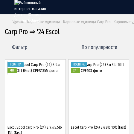
Удочки
Карповые удилища
Карповые удилища Carp Pro
Карповые уд
Carp Pro ⇒ '24 Escol
Фильтр
По популярности
НОВИНКА
НОВИНКА
ХИТ
ХИТ
Escol Spod Carp Pro (24) 3.9м 5.5lb
Escol Carp Pro (24) 3м 3lb 10ft (Fast)
13ft (Fast)