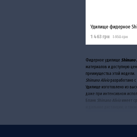
1 463 грн
1 950 грн
Фидерное удилище
Shimano A
материалов и доступную цен
преимущества этой модели.
Shimano Alivio
разработано с 
Удилище изготовлено из выс
даже при интенсивном испо
Бланк
Shimano Alivio
имеет ср
и дальние дистанции, а так
В конструкции
Shimano Alivio
трение, позволяя забрасыват
Эргономичная рукоять удили
В комплект входят несколько