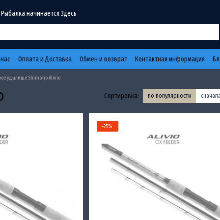
 Рыбалка начинается Здесь
 нас
Оплата и Доставка
Обмен и возврат
Контактная информация
Бл
ое удилище Shimano Alivio
o
Сортировка:
по популярности
сначал
−25%