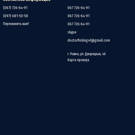
(067) 726-64-91
067 726-64-91
ием и стоячие озера.
(097) 681-50-58
067 726-64-91
и.
067 726-64-91
Перезвонить вам?
елает его привлекательным выбором для многих рыболовов.
skype
ит ориентироваться на условия ловли. Для более дальних забросов лучше
doctorfishing41@gmail.com
овать модели длиной 3,3 метра.
щих рыболовов, так и для тех, кто ищет качественное, но доступное
г. Ровно, ул. Дворецкая, 46
Карта проезда