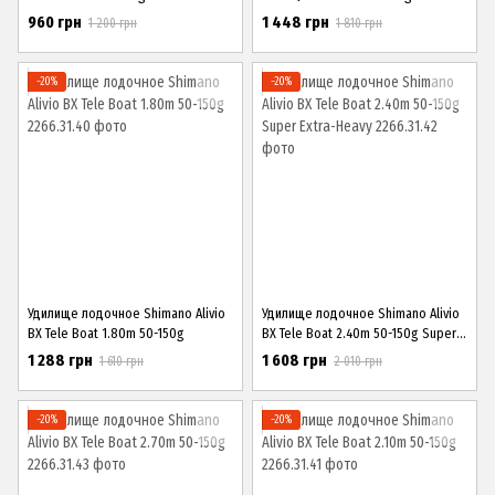
960 грн
1 448 грн
1 200 грн
1 810 грн
−20%
−20%
Удилище лодочное Shimano Alivio
Удилище лодочное Shimano Alivio
BX Tele Boat 1.80m 50-150g
BX Tele Boat 2.40m 50-150g Super
Extra-Heavy
1 288 грн
1 608 грн
1 610 грн
2 010 грн
−20%
−20%