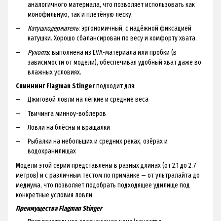
аналогичного материала, что позволяет использовать как
монофильную, так и плетёную леску.
Катушкодержатель
: эргономичный, с надёжной фиксацией
катушки. Хорошо сбалансирован по весу и комфорту хвата.
Рукоять
: выполнена из EVA-материала или пробки (в
зависимости от модели), обеспечивая удобный хват даже во
влажных условиях.
Спиннинг Flagman Stinger
подходит для:
Джиговой ловли на лёгкие и средние веса
Твичинга минноу-воблеров
Ловли на блёсны и вращалки
Рыбалки на небольших и средних реках, озёрах и
водохранилищах
Модели этой серии представлены в разных длинах (от 2.1 до 2.7
метров) и с различным тестом по приманке — от ультралайта до
медиума, что позволяет подобрать подходящее удилище под
конкретные условия ловли.
Преимущества Flagman Stinger