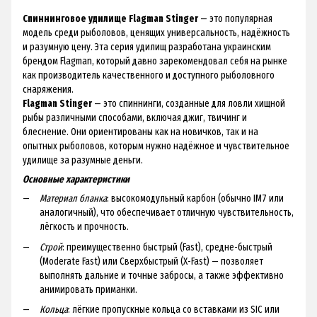
Спиннинговое удилище Flagman Stinger
— это популярная
модель среди рыболовов, ценящих универсальность, надёжность
и разумную цену. Эта серия удилищ разработана украинским
брендом Flagman, который давно зарекомендовал себя на рынке
как производитель качественного и доступного рыболовного
снаряжения.
Flagman Stinger
— это спиннинги, созданные для ловли хищной
рыбы различными способами, включая джиг, твичинг и
блеснение. Они ориентированы как на новичков, так и на
опытных рыболовов, которым нужно надёжное и чувствительное
удилище за разумные деньги.
Основные характеристики
Материал бланка
: высокомодульный карбон (обычно IM7 или
аналогичный), что обеспечивает отличную чувствительность,
лёгкость и прочность.
Строй
: преимущественно быстрый (Fast), средне-быстрый
(Moderate Fast) или Сверхбыстрый (X-Fast) — позволяет
выполнять дальние и точные забросы, а также эффективно
анимировать приманки.
Кольца
: лёгкие пропускные кольца со вставками из SIC или