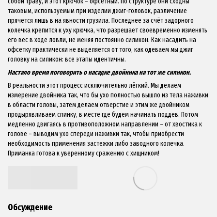
собой траву, и этот крючок – офсетный. По структуре они сходны
таковым, используемым при изделии джиг-головок, различение
прячется лишь в на явности грузила. Последнее за счёт задорного
колечка крепится к уху крючка, что разрешает своевременно изменять
его вес в ходе ловли, не меняя постоянно силикон. Как насадить на
офсетку практически не выделяется от того, как одеваем мы джиг
головку на силикон: все этапы идентичны.
Настало время поговорить о насадке двойника на тот же силикон.
В реальности этот процесс исключительно лёгкий. Мы делаем
измерение двойника так, что бы ухо полностью вышло из тела наживки
в области головы, затем делаем отверстие и этим же двойником
продырявливаем спинку, в месте где будем начинать поддев. Потом
медленно двигаясь в противоположном направлении – от хвостика к
голове – выводим ухо спереди наживки так, чтобы приобрести
необходимость применения застежки либо заводного колечка.
Приманка готова к уверенному сражению с хищником!
Обсуждение