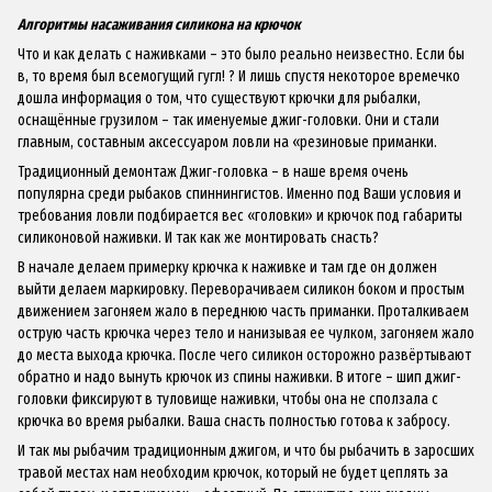
Алгоритмы насаживания силикона на крючок
Что и как делать с наживками – это было реально неизвестно. Если бы
в, то время был всемогущий гугл! ? И лишь спустя некоторое времечко
дошла информация о том, что существуют крючки для рыбалки,
оснащённые грузилом – так именуемые джиг-головки. Они и стали
главным, составным аксессуаром ловли на «резиновые приманки.
Традиционный демонтаж Джиг-головка – в наше время очень
популярна среди рыбаков спиннингистов. Именно под Ваши условия и
требования ловли подбирается вес «головки» и крючок под габариты
силиконовой наживки. И так как же монтировать снасть?
В начале делаем примерку крючка к наживке и там где он должен
выйти делаем маркировку. Переворачиваем силикон боком и простым
движением загоняем жало в переднюю часть приманки. Проталкиваем
острую часть крючка через тело и нанизывая ее чулком, загоняем жало
до места выхода крючка. После чего силикон осторожно развёртывают
обратно и надо вынуть крючок из спины наживки. В итоге – шип джиг-
головки фиксируют в туловище наживки, чтобы она не сползала с
крючка во время рыбалки. Ваша снасть полностью готова к забросу.
И так мы рыбачим традиционным джигом, и что бы рыбачить в заросших
травой местах нам необходим крючок, который не будет цеплять за