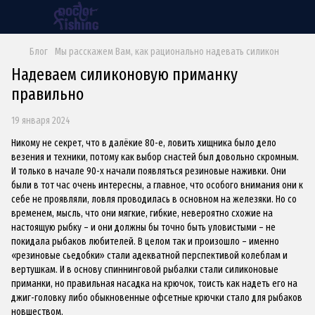
Блог
Мы расскажем Вам, как рационально надевать силикон
Надеваем силиконовую приманку
правильно
19 января 2024
Никому не секрет, что в далёкие 80-е, ловить хищника было дело
везения и техники, потому как выбор снастей был довольно скромным.
И только в начале 90-х начали появляться резиновые наживки. Они
были в тот час очень интересны, а главное, что особого внимания они к
себе не проявляли, ловля проводилась в основном на железяки. Но со
временем, мысль, что они мягкие, гибкие, невероятно схожие на
настоящую рыбку – и они должны бы точно быть уловистыми – не
покидала рыбаков любителей. В целом так и произошло – именно
«резиновые сьедобки» стали адекватной перспективой колеблам и
вертушкам. И в основу спиннинговой рыбалки стали силиконовые
приманки, но правильная насадка на крючок, тоисть как надеть его на
джиг-головку либо обыкновенные офсетные крючки стало для рыбаков
новшеством.