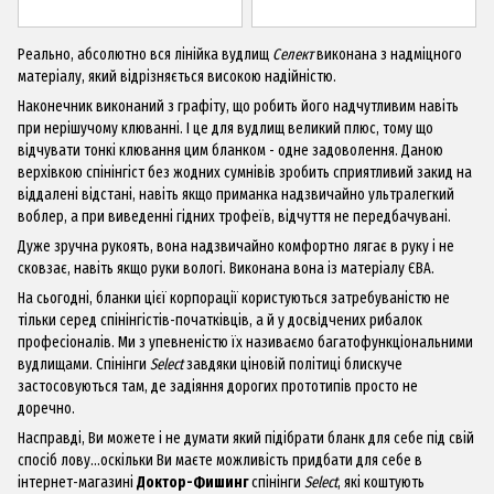
Реально, абсолютно вся лінійка вудлищ
Селект
виконана з надміцного
матеріалу, який відрізняється високою надійністю.
Наконечник виконаний з графіту, що робить його надчутливим навіть
при нерішучому клюванні. І це для вудлищ великий плюс, тому що
відчувати тонкі клювання цим бланком - одне задоволення. Даною
верхівкою спінінгіст без жодних сумнівів зробить сприятливий закид на
віддалені відстані, навіть якщо приманка надзвичайно ультралегкий
воблер, а при виведенні гідних трофеїв, відчуття не передбачувані.
Дуже зручна рукоять, вона надзвичайно комфортно лягає в руку і не
сковзає, навіть якщо руки вологі. Виконана вона із матеріалу ЄВА.
На сьогодні, бланки цієї корпорації користуються затребуваністю не
тільки серед спінінгістів-початківців, а й у досвідчених рибалок
професіоналів. Ми з упевненістю їх називаємо багатофункціональними
вудлищами. Спінінги
S
e
lect
завдяки ціновій політиці блискуче
застосовуються там, де задіяння дорогих прототипів просто не
доречно.
Насправді, Ви можете і не думати який підібрати бланк для себе під свій
спосіб лову...оскільки Ви маєте можливість придбати для себе в
інтернет-магазині
Доктор-Фишинг
спінінги
Select
, які коштують