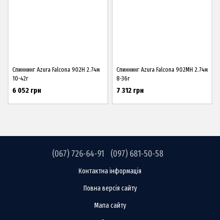
Спиннинг Azura Falcona 902H 2.74м
Спиннинг Azura Falcona 902MH 2.74м
10-42г
8-36г
6 052 грн
7 312 грн
(067) 726-64-91
(097) 681-50-58
Контактна інформація
Повна версія сайту
Мапа сайту