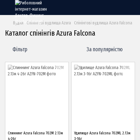
Вудки
Спінінгові вудлища Azura
Спінінгові вудлища Azura Falcona
Каталог спінінгів Azura Falcona
Фільтр
За популярністю
Спиннинг Azura Falcona 702M 2.13м
Удилище Azura Falcona 702ML 2.13м
4-26г
3-16г