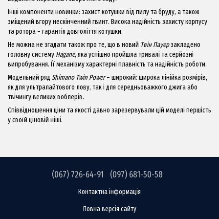
Інші компоненти новинки: захист котушки від пилу та бруду, а також
зміщений вгору нескінченний гвинт. Висока надійність захисту корпусу
та ротора – гарантія довголіття котушки.
Не можна не згадати також про те, що в новий
Твін Пауер
закладено
головну систему
Hagane
, яка успішно пройшла тривалі та серйозні
випробування. Її механізму характерні плавність та надійність роботи.
Модельний ряд
Shimano Twin Power
– широкий: широка лінійка розмірів,
як для ультралайтового лову, так і для середньоважкого джига або
твічингу великих воблерів.
Співвідношення ціни та якості давно зарезервували цій моделі першість
у своїй ціновій ніші.
(067) 726-64-91
(097) 681-50-58
Контактна інформація
Повна версія сайту