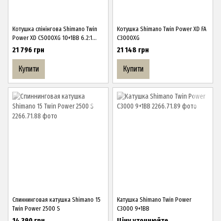
Котушка спінінгова Shimano Twin
Котушка Shimano Twin Power XD FA
Power XD C5000XG 10+1BB 6.2:1
C3000XG
NEW
21 796 грн
21 148 грн
Купити
Купити
Спиннинговая катушка Shimano 15
Катушка Shimano Twin Power
Twin Power 2500 S
C3000 9+1BB
14 390 грн
Ціну уточнюйте