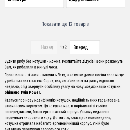
Показати ще 12 товарів
Назад
Вперед
1
з 2
Вудити рибу без котушки - можна. Розпитайте дідусів і вони розкажуть
Вам, як рибалили в минулі часи.
Проте вони – ті часи – канули в Лєту, а котушки давно посіли своє місце
у рибальських снастях. Серед тих, які з'явилися на ринку відносно
недавно, слід звернути особливу увагу на нову модифікацію котушки
Shimano Twin Power.
Йдеться про нову модифікацію котушок, надійність яких гарантована
алюмінієвим корпусом. Ця котушка має, в порівнянні зі своїми
попередниками, більш ергономічний корпус. У ньому видалено
перемикач зворотного ходу. До того ж, внаслідок нововведень,
котушка отримала набагато ергономічніший корпус. У ній було
видалено перемикач зворотного ходу.