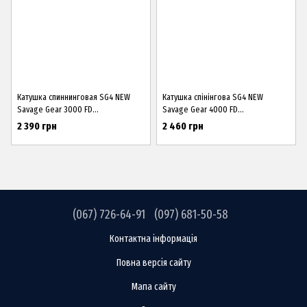
Катушка спиннинговая SG4 NEW
Катушка спінінгова SG4 NEW
Savage Gear 3000 FD
Savage Gear 4000 FD
8+1BB(Запасная шпуля) ()
8+1BB(Запасна шпуля) ()
2 390 грн
2 460 грн
(067) 726-64-91
(097) 681-50-58
Контактна інформація
Повна версія сайту
Мапа сайту