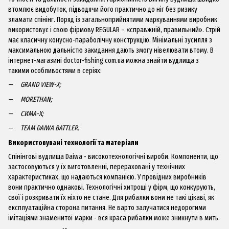
втомлює видобуток, підводячи його практично до ніг без ризику
зламати спінінг. Поряд із загальноприйнятими маркуваннями виробник
використовує і свою фірмову REGULAR – «справжній, правильний». Стрій
має класичну конусно-параболічну конструкцію. Мінімальні зусилля з
максимальною дальністю закидання дають змогу нівелювати втому. В
інтернет-магазині
doctor-fishing.сom.ua
можна знайти вудлища з
такими особливостями в серіях:
GRAND VIEW-X;
MORETHAN;
СИМА-Х;
TEAM DAIWA BATTLER.
Використовувані технології та матеріали
Спінінгові вудлища Daiwa
- високотехнологічні вироби. Компоненти, що
застосовуються у їх виготовленні, перераховані у технічних
характеристиках, що надаються компанією. У провідних виробників
вони практично однакові. Технологічні хитрощі у фірм, що конкурують,
свої і розкривати їх ніхто не стане. Для рибалки вони не такі цікаві, як
експлуатаційна сторона питання. Не варто залучатися недорогими
імітаціями знаменитої марки - вся краса рибалки може зникнути в мить.