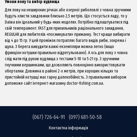
Умови лову та вибір вудлища
Для лову на нешироких річках або озерної риболовлі з човна зручними
будуть хлисти завдовжки близько 2,5 метрів. Що стосується ладу, то у
Daiwa він ідеальний у будь-яких моделях. Потрібно підлаштуватися під
свій темперамент. FAST для прихильників раціонального закидання,
REGULAR для любителів «посмикувати» приманку. Тест краще вибирати
від 4 до 15 гр. У цей проміжок потрапляє багато видів риби, зокрема і
щука. З берега вивудити важкі екземпляри можна легко (якщо
фрикціон котушки правильно відрегульовано). А ось для лову з човна
слід мати під рукою вудлища з тестами 5-18 та 5-21 гр. З зручними
гнучкими вершинками, що дозволяють повноцінно використовувати
оберталки. Довжина в районі 2-х метрів, при хороших кільцях та
пристойній котушці має гарну далекобійність. З правильним вибором
допоможе сайт інтернет-магазину
doctor-fishing.сom.ua
.
(067) 726-64-91
(097) 681-50-58
Контактна інформація