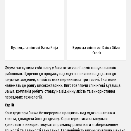
Вудлища спінінгові Daiwa Ninja
Вудлища спінінгові Daiwa Silver
Creek
Фірма заслужила собі шану у багатотисячної армії шанувальників
риболовлі. Щорічно до продажу надходять новинки на додаток до
існуючих моделей, кількість яких перевищила три тисячі. І всі вони
належать до рангу висококласних. Виготовляючи спінінгові вудлища
Daiwa
, компанія робить ставку на відмінну якість та використання
передових технологій.
Стрій
Конструктори Daiwa безперервно працюють над удосконаленням
хлиста, доводячи його до ідеалу. Характеристики катапульти
дозволяють використовувати приманку різної ваги зі збереженням
точності та дальності закидання. Гармонійність вигину вудлища швидко