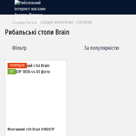
Складні меблі
Складні меблі Brain
Стіл Brain
Рибальські столи Brain
Фільтр
За популярністю
РОЗПРОДАЖ
ХІТ
Монтажний стіл Brain HYA001P