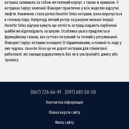
котушка залишила за собою металевий корпус з такою ж кришкою. У
котушках
Сиріус
компанії Фаворит практично у всіх моделях відсутні
люфти. Новинкою стала ручка Favorite Sirius котушки, вона вкручується
в головну пару. Напрочуд легкий ротор за рахунок низької інерції.
Favorite Sirius відгуки кажуть що легкість котушці надають карбонові
шайби які відповідають за шпулю. Особлива увага приділяється
фрикційному гальму, він суттєво потужний та точний у регулюванні.
Фаворит Сиріус котушки оснащені 12 підшипниками, а плавність ходу у
них чудова.
Favorite Sirius
це не дорогі котушки для спінінгової
риболовлі, які завжди радуватимуть Вас як в ультралайті, джигу або
тролінгу.
(067) 726-64-91
(097) 681-50-58
Контактна інформація
Повна версія сайту
Мапа сайту