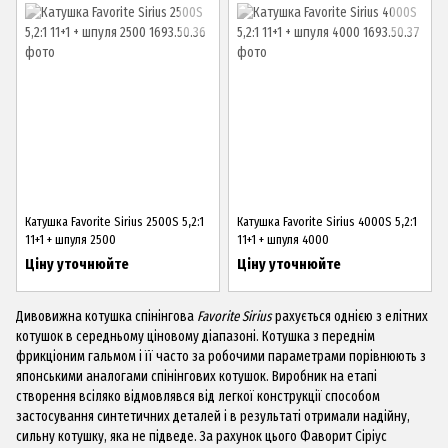
Катушка Favorite Sirius 2500S 5,2:1
Катушка Favorite Sirius 4000S 5,2:1
11+1 + шпуля 2500
11+1 + шпуля 4000
Ціну уточнюйте
Ціну уточнюйте
Дивовижна котушка спінінгова
Favorite Sirius
рахується однією з елітних
котушок в середньому ціновому діапазоні.
Котушка
з переднім
фрикціоним гальмом і її часто за робочими параметрами порівнюють з
японськими аналогами спінінгових котушок. Виробник на етапі
створення всіляко відмовлявся від легкої конструкції способом
застосування синтетичних деталей і в результаті отримали надійну,
сильну котушку, яка не підведе. За рахунок цього Фаворит Сіріус